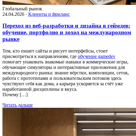
Глобальный рынок
24.04.2026
·
Клиенты и фриланс
Переход из веб‑разработки и дизайна в геймдев:
обучение, портфолио и доход на международном
рынке
Тем, кто пишет сайты и рисует интерфейсы, стоит
присмотреться к направлениям, где
обучение gamedev
помогает упаковать знакомые навыки в коммерческие игры,
обучающие симуляторы и интерактивные приложения для
международного рынка: знание вёрстки, композиции, сеток,
работа с прототипами и пользовательским потоком здесь
чувствуют себя как дома, а карьера ускоряется за счёт уже
наработанной дисциплины и вкуса.
Почему […]
Читать дальше