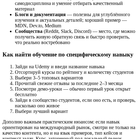
самодисциплина и умение отбирать качественный
материал
Блоги и документация
— полезны для углублённого
изучения и актуальных деталей; хороший пример —
MDN, Dev.to, Medium
Сообщества
(Reddit, Slack, Discord) — место, где можно
получить живую обратную связь и быстро проверить,
что реально востребовано
Как найти обучение по специфическому навыку
Зайди на Udemy и введи название навыка
Отсортируй курсы по рейтингу и количеству студентов
Выбери 3–5 топовых вариантов
Прочитай свежие отзывы за последние 2–3 месяца
Посмотри демо-уроки — обычно первый урок открыт
бесплатно
Зайди в сообщество студентов, если оно есть, и проверь,
насколько оно живое
Выбери лучший вариант
Дополню важным практическим нюансом: если навык
ориентирован на международный рынок, смотри не только на
качество контента, но и на язык примеров, тип кейсов и
контекст задач. Курс, заточенный под локальный рынок,