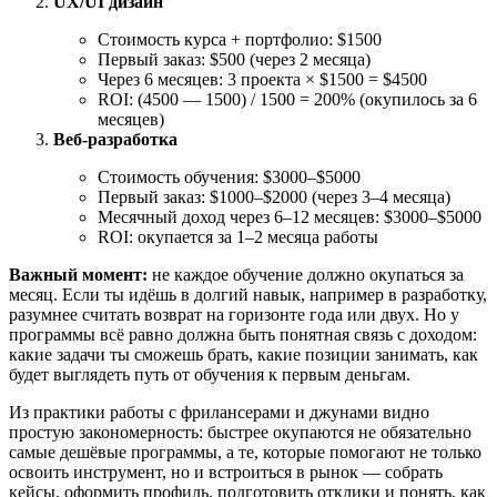
UX/UI дизайн
Стоимость курса + портфолио: $1500
Первый заказ: $500 (через 2 месяца)
Через 6 месяцев: 3 проекта × $1500 = $4500
ROI: (4500 — 1500) / 1500 = 200% (окупилось за 6
месяцев)
Веб-разработка
Стоимость обучения: $3000–$5000
Первый заказ: $1000–$2000 (через 3–4 месяца)
Месячный доход через 6–12 месяцев: $3000–$5000
ROI: окупается за 1–2 месяца работы
Важный момент:
не каждое обучение должно окупаться за
месяц. Если ты идёшь в долгий навык, например в разработку,
разумнее считать возврат на горизонте года или двух. Но у
программы всё равно должна быть понятная связь с доходом:
какие задачи ты сможешь брать, какие позиции занимать, как
будет выглядеть путь от обучения к первым деньгам.
Из практики работы с фрилансерами и джунами видно
простую закономерность: быстрее окупаются не обязательно
самые дешёвые программы, а те, которые помогают не только
освоить инструмент, но и встроиться в рынок — собрать
кейсы, оформить профиль, подготовить отклики и понять, как