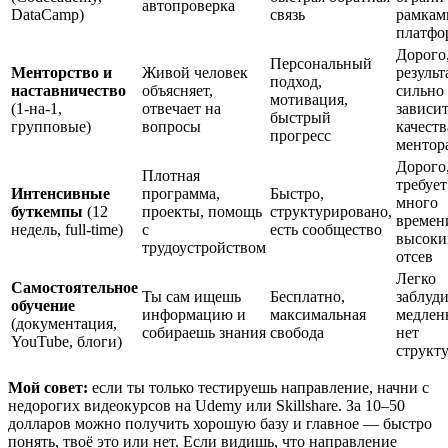
автопроверка
DataCamp)
связь
рамкам
платфо
Дорого
Персональный
Менторство и
Живой человек
результ
подход,
наставничество
объясняет,
сильно
мотивация,
(1-на-1,
отвечает на
зависит
быстрый
групповые)
вопросы
качеств
прогресс
ментор
Дорого
Плотная
требует
Интенсивные
программа,
Быстро,
много
буткемпы
(12
проекты, помощь
структурировано,
времен
недель, full-time)
с
есть сообщество
высоки
трудоустройством
отсев
Легко
Самостоятельное
Ты сам ищешь
Бесплатно,
заблуди
обучение
информацию и
максимальная
медлен
(документация,
собираешь знания
свобода
нет
YouTube, блоги)
структ
Мой совет:
если ты только тестируешь направление, начни с
недорогих видеокурсов на Udemy или Skillshare. За 10–50
долларов можно получить хорошую базу и главное — быстро
понять, твоё это или нет. Если видишь, что направление