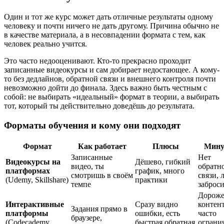
Один и тот же курс может дать отличные результаты одному
человеку и почти ничего не дать другому. Причина обычно не
в качестве материала, а в несовпадении формата с тем, как
человек реально учится.
Это часто недооценивают. Кто-то прекрасно проходит
записанные видеокурсы и сам добирает недостающее. А кому-
то без дедлайнов, обратной связи и внешнего контроля почти
невозможно дойти до финала. Здесь важно быть честным с
собой: не выбирать «идеальный» формат в теории, а выбирать
тот, который ты действительно доведёшь до результата.
Форматы обучения и кому они подходят
Формат
Как работает
Плюсы
Мин
Записанные
Нет
Видеокурсы на
Дёшево, гибкий
видео, ты
обратн
платформах
график, много
смотришь в своём
связи, 
(Udemy, Skillshare)
практики
темпе
заброс
Дороже
Интерактивные
Сразу видно
контен
Задания прямо в
платформы
ошибки, есть
часто
браузере,
(Codecademy,
быстрая обратная
ограни