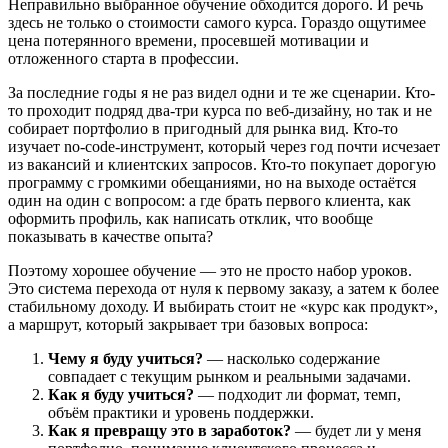
Неправильно выбранное обучение обходится дорого. И речь
здесь не только о стоимости самого курса. Гораздо ощутимее
цена потерянного времени, просевшей мотивации и
отложенного старта в профессии.
За последние годы я не раз видел одни и те же сценарии. Кто-
то проходит подряд два-три курса по веб-дизайну, но так и не
собирает портфолио в пригодный для рынка вид. Кто-то
изучает no-code-инструмент, который через год почти исчезает
из вакансий и клиентских запросов. Кто-то покупает дорогую
программу с громкими обещаниями, но на выходе остаётся
один на один с вопросом: а где брать первого клиента, как
оформить профиль, как написать отклик, что вообще
показывать в качестве опыта?
Поэтому хорошее обучение — это не просто набор уроков.
Это система перехода от нуля к первому заказу, а затем к более
стабильному доходу. И выбирать стоит не «курс как продукт»,
а маршрут, который закрывает три базовых вопроса:
Чему я буду учиться?
— насколько содержание
совпадает с текущим рынком и реальными задачами.
Как я буду учиться?
— подходит ли формат, темп,
объём практики и уровень поддержки.
Как я превращу это в заработок?
— будет ли у меня