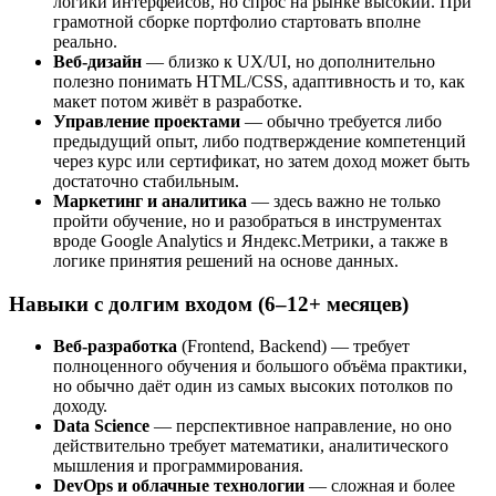
логики интерфейсов, но спрос на рынке высокий. При
грамотной сборке портфолио стартовать вполне
реально.
Веб-дизайн
— близко к UX/UI, но дополнительно
полезно понимать HTML/CSS, адаптивность и то, как
макет потом живёт в разработке.
Управление проектами
— обычно требуется либо
предыдущий опыт, либо подтверждение компетенций
через курс или сертификат, но затем доход может быть
достаточно стабильным.
Маркетинг и аналитика
— здесь важно не только
пройти обучение, но и разобраться в инструментах
вроде Google Analytics и Яндекс.Метрики, а также в
логике принятия решений на основе данных.
Навыки с долгим входом (6–12+ месяцев)
Веб-разработка
(Frontend, Backend) — требует
полноценного обучения и большого объёма практики,
но обычно даёт один из самых высоких потолков по
доходу.
Data Science
— перспективное направление, но оно
действительно требует математики, аналитического
мышления и программирования.
DevOps и облачные технологии
— сложная и более