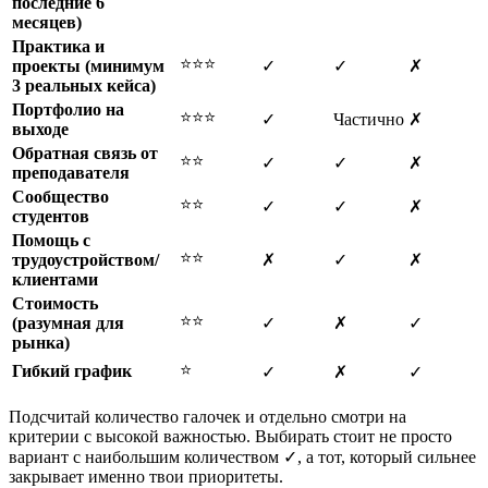
последние 6
месяцев)
Практика и
⭐⭐⭐
проекты (минимум
✓
✓
✗
3 реальных кейса)
Портфолио на
⭐⭐⭐
✓
Частично
✗
выходе
Обратная связь от
⭐⭐
✓
✓
✗
преподавателя
Сообщество
⭐⭐
✓
✓
✗
студентов
Помощь с
⭐⭐
трудоустройством/
✗
✓
✗
клиентами
Стоимость
⭐⭐
(разумная для
✓
✗
✓
рынка)
⭐
Гибкий график
✓
✗
✓
Подсчитай количество галочек и отдельно смотри на
критерии с высокой важностью. Выбирать стоит не просто
вариант с наибольшим количеством ✓, а тот, который сильнее
закрывает именно твои приоритеты.