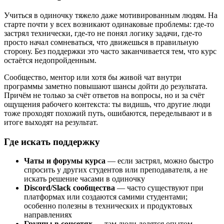
Учиться в одиночку тяжело даже мотивированным людям. На
старте почти у всех возникают одинаковые проблемы: где-то
застрял технически, где-то не понял логику задачи, где-то
просто начал сомневаться, что движешься в правильную
сторону. Без поддержки это часто заканчивается тем, что курс
остаётся недопройденным.
Сообщество, ментор или хотя бы живой чат внутри
программы заметно повышают шансы дойти до результата.
Причём не только за счёт ответов на вопросы, но и за счёт
ощущения рабочего контекста: ты видишь, что другие люди
тоже проходят похожий путь, ошибаются, переделывают и в
итоге выходят на результат.
Где искать поддержку
Чаты и форумы курса
— если застрял, можно быстро
спросить у других студентов или преподавателя, а не
искать решение часами в одиночку
Discord/Slack сообщества
— часто существуют при
платформах или создаются самими студентами;
особенно полезны в технических и продуктовых
направлениях
Группы в соцсетях
— там люди делятся опытом,