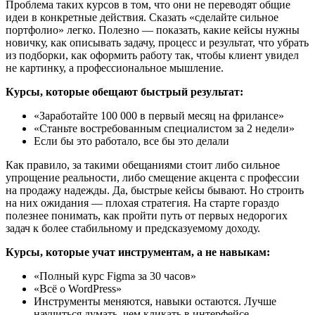
Проблема таких курсов в том, что они не переводят общие
идеи в конкретные действия. Сказать «сделайте сильное
портфолио» легко. Полезно — показать, какие кейсы нужны
новичку, как описывать задачу, процесс и результат, что убрать
из подборки, как оформить работу так, чтобы клиент увидел
не картинку, а профессиональное мышление.
Курсы, которые обещают быстрый результат:
«Заработайте 100 000 в первый месяц на фрилансе»
«Станьте востребованным специалистом за 2 недели»
Если бы это работало, все бы это делали
Как правило, за такими обещаниями стоит либо сильное
упрощение реальности, либо смещение акцента с профессии
на продажу надежды. Да, быстрые кейсы бывают. Но строить
на них ожидания — плохая стратегия. На старте гораздо
полезнее понимать, как пройти путь от первых недорогих
задач к более стабильному и предсказуемому доходу.
Курсы, которые учат инструментам, а не навыкам:
«Полный курс Figma за 30 часов»
«Всё о WordPress»
Инструменты меняются, навыки остаются. Лучше
научиться думать, чем кликать в интерфейсе.