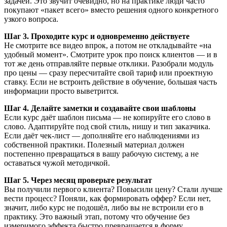
задачей. Это звучит очевидно, но на практике люди часто
покупают «пакет всего» вместо решения одного конкретного
узкого вопроса.
Шаг 3. Проходите курс и одновременно действуете
Не смотрите все видео впрок, а потом не откладывайте «на
удобный момент». Смотрите урок про поиск клиентов — и в
тот же день отправляйте первые отклики. Разобрали модуль
про цены — сразу пересчитайте свой тариф или проектную
ставку. Если не встроить действие в обучение, большая часть
информации просто выветрится.
Шаг 4. Делайте заметки и создавайте свои шаблоны
Если курс даёт шаблон письма — не копируйте его слово в
слово. Адаптируйте под свой стиль, нишу и тип заказчика.
Если даёт чек-лист — дополняйте его наблюдениями из
собственной практики. Полезный материал должен
постепенно превращаться в вашу рабочую систему, а не
оставаться чужой методичкой.
Шаг 5. Через месяц проверьте результат
Вы получили первого клиента? Повысили цену? Стали лучше
вести процесс? Поняли, как формировать оффер? Если нет,
значит, либо курс не подошёл, либо вы не встроили его в
практику. Это важный этап, потому что обучение без
измеримого эффекта быстро превращается в форму