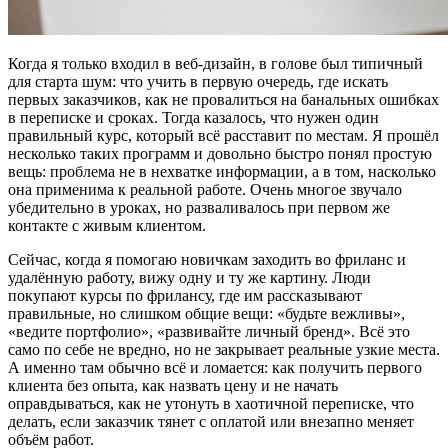
Когда я только входил в веб-дизайн, в голове был типичный
для старта шум: что учить в первую очередь, где искать
первых заказчиков, как не провалиться на банальных ошибках
в переписке и сроках. Тогда казалось, что нужен один
правильный курс, который всё расставит по местам. Я прошёл
несколько таких программ и довольно быстро понял простую
вещь: проблема не в нехватке информации, а в том, насколько
она применима к реальной работе. Очень многое звучало
убедительно в уроках, но разваливалось при первом же
контакте с живым клиентом.
Сейчас, когда я помогаю новичкам заходить во фриланс и
удалённую работу, вижу одну и ту же картину. Люди
покупают курсы по фрилансу, где им рассказывают
правильные, но слишком общие вещи: «будьте вежливы»,
«ведите портфолио», «развивайте личный бренд». Всё это
само по себе не вредно, но не закрывает реальные узкие места.
А именно там обычно всё и ломается: как получить первого
клиента без опыта, как назвать цену и не начать
оправдываться, как не утонуть в хаотичной переписке, что
делать, если заказчик тянет с оплатой или внезапно меняет
объём работ.