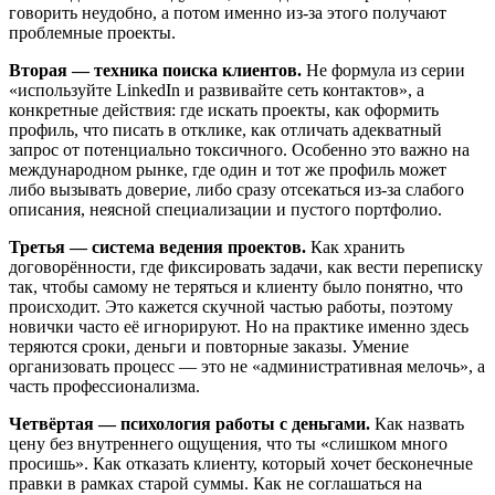
говорить неудобно, а потом именно из-за этого получают
проблемные проекты.
Вторая — техника поиска клиентов.
Не формула из серии
«используйте LinkedIn и развивайте сеть контактов», а
конкретные действия: где искать проекты, как оформить
профиль, что писать в отклике, как отличать адекватный
запрос от потенциально токсичного. Особенно это важно на
международном рынке, где один и тот же профиль может
либо вызывать доверие, либо сразу отсекаться из-за слабого
описания, неясной специализации и пустого портфолио.
Третья — система ведения проектов.
Как хранить
договорённости, где фиксировать задачи, как вести переписку
так, чтобы самому не теряться и клиенту было понятно, что
происходит. Это кажется скучной частью работы, поэтому
новички часто её игнорируют. Но на практике именно здесь
теряются сроки, деньги и повторные заказы. Умение
организовать процесс — это не «административная мелочь», а
часть профессионализма.
Четвёртая — психология работы с деньгами.
Как назвать
цену без внутреннего ощущения, что ты «слишком много
просишь». Как отказать клиенту, который хочет бесконечные
правки в рамках старой суммы. Как не соглашаться на