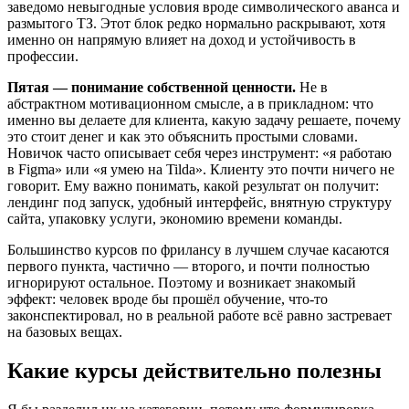
заведомо невыгодные условия вроде символического аванса и
размытого ТЗ. Этот блок редко нормально раскрывают, хотя
именно он напрямую влияет на доход и устойчивость в
профессии.
Пятая — понимание собственной ценности.
Не в
абстрактном мотивационном смысле, а в прикладном: что
именно вы делаете для клиента, какую задачу решаете, почему
это стоит денег и как это объяснить простыми словами.
Новичок часто описывает себя через инструмент: «я работаю
в Figma» или «я умею на Tilda». Клиенту это почти ничего не
говорит. Ему важно понимать, какой результат он получит:
лендинг под запуск, удобный интерфейс, внятную структуру
сайта, упаковку услуги, экономию времени команды.
Большинство курсов по фрилансу в лучшем случае касаются
первого пункта, частично — второго, и почти полностью
игнорируют остальное. Поэтому и возникает знакомый
эффект: человек вроде бы прошёл обучение, что-то
законспектировал, но в реальной работе всё равно застревает
на базовых вещах.
Какие курсы действительно полезны