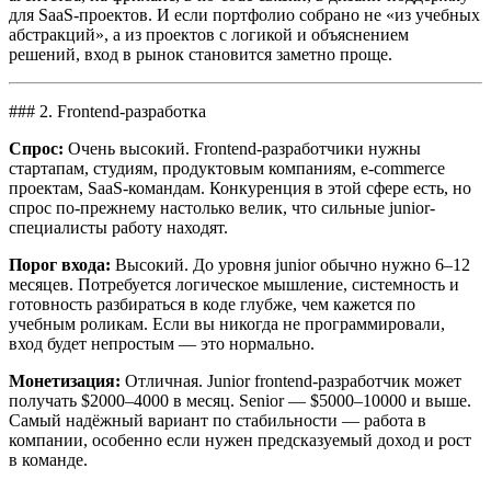
для SaaS-проектов. И если портфолио собрано не «из учебных
абстракций», а из проектов с логикой и объяснением
решений, вход в рынок становится заметно проще.
### 2. Frontend-разработка
Спрос:
Очень высокий. Frontend-разработчики нужны
стартапам, студиям, продуктовым компаниям, e-commerce
проектам, SaaS-командам. Конкуренция в этой сфере есть, но
спрос по-прежнему настолько велик, что сильные junior-
специалисты работу находят.
Порог входа:
Высокий. До уровня junior обычно нужно 6–12
месяцев. Потребуется логическое мышление, системность и
готовность разбираться в коде глубже, чем кажется по
учебным роликам. Если вы никогда не программировали,
вход будет непростым — это нормально.
Монетизация:
Отличная. Junior frontend-разработчик может
получать $2000–4000 в месяц. Senior — $5000–10000 и выше.
Самый надёжный вариант по стабильности — работа в
компании, особенно если нужен предсказуемый доход и рост
в команде.