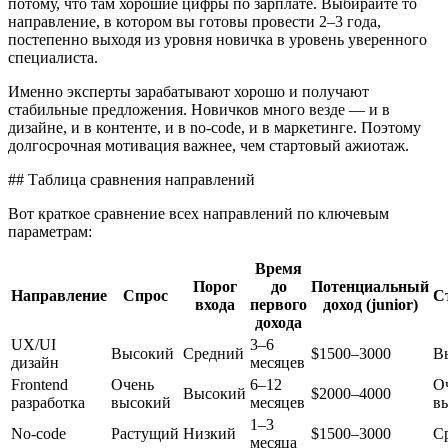
потому, что там хорошие цифры по зарплате. Выбирайте то
направление, в котором вы готовы провести 2–3 года,
постепенно выходя из уровня новичка в уровень уверенного
специалиста.
Именно эксперты зарабатывают хорошо и получают
стабильные предложения. Новичков много везде — и в
дизайне, и в контенте, и в no-code, и в маркетинге. Поэтому
долгосрочная мотивация важнее, чем стартовый ажиотаж.
## Таблица сравнения направлений
Вот краткое сравнение всех направлений по ключевым
параметрам:
Время
Порог
до
Потенциальный
Направление
Спрос
С
входа
первого
доход (junior)
дохода
UX/UI
3–6
Высокий
Средний
$1500–3000
В
дизайн
месяцев
Frontend
Очень
6–12
О
Высокий
$2000–4000
разработка
высокий
месяцев
в
1–3
No-code
Растущий
Низкий
$1500–3000
С
месяца