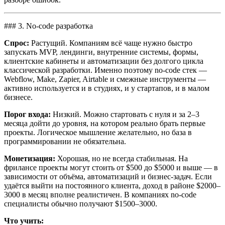
### 3. No-code разработка
Спрос:
Растущий. Компаниям всё чаще нужно быстро
запускать MVP, лендинги, внутренние системы, формы,
клиентские кабинеты и автоматизации без долгого цикла
классической разработки. Именно поэтому no-code стек —
Webflow, Make, Zapier, Airtable и смежные инструменты —
активно используется и в студиях, и у стартапов, и в малом
бизнесе.
Порог входа:
Низкий. Можно стартовать с нуля и за 2–3
месяца дойти до уровня, на котором реально брать первые
проекты. Логическое мышление желательно, но база в
программировании не обязательна.
Монетизация:
Хорошая, но не всегда стабильная. На
фрилансе проекты могут стоить от $500 до $5000 и выше — в
зависимости от объёма, автоматизаций и бизнес-задач. Если
удаётся выйти на постоянного клиента, доход в районе $2000–
3000 в месяц вполне реалистичен. В компаниях no-code
специалисты обычно получают $1500–3000.
Что учить: