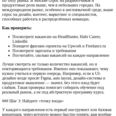
по типу рынка. В Москве спрос на разработчиков и
продуктовые роли выше, чем в небольших городах. На
международном рынке, особенно в англоязычной среде, выше
спрос на дизайн, контент, маркетинг и специалистов,
способных работать в распределённых командах.
Как проверить:
Посмотрите вакансии на HeadHunter, Habr Career,
LinkedIn
Поищите фриланс-проекты на Upwork и Freelance.ru
Посмотрите зарплаты и требования
Посчитайте, сколько вакансий на каждое направление
Лучше смотреть не только количество вакансий, но и
повторяющиеся требования. Именно они показывают, чему
нужно учиться в первую очередь. Например, если в UI-
дизайне везде просят Figma, auto layout, дизайн-системы и
продуктовое мышление — значит, без этого вход будет
слабым. Такая проверка помогает собирать обучение под
реальный рынок, а не под абстрактную программу курса.
### Шаг 3: Найдите «точку входа»
У каждого направления есть первый инструмент или базовая
концепция, через которую можно быстро понять: вам вообще