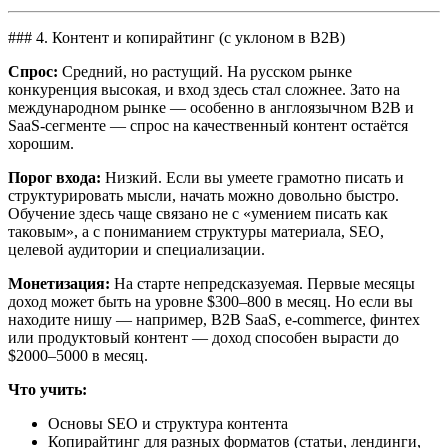
### 4. Контент и копирайтинг (с уклоном в B2B)
Спрос:
Средний, но растущий. На русском рынке
конкуренция высокая, и вход здесь стал сложнее. Зато на
международном рынке — особенно в англоязычном B2B и
SaaS-сегменте — спрос на качественный контент остаётся
хорошим.
Порог входа:
Низкий. Если вы умеете грамотно писать и
структурировать мысли, начать можно довольно быстро.
Обучение здесь чаще связано не с «умением писать как
таковым», а с пониманием структуры материала, SEO,
целевой аудитории и специализации.
Монетизация:
На старте непредсказуемая. Первые месяцы
доход может быть на уровне $300–800 в месяц. Но если вы
находите нишу — например, B2B SaaS, e-commerce, финтех
или продуктовый контент — доход способен вырасти до
$2000–5000 в месяц.
Что учить:
Основы SEO и структура контента
Копирайтинг для разных форматов (статьи, лендинги,