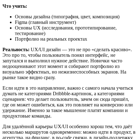
Что учить:
Основы дизайна (типография, цвет, композиция)
Figma (главный инструмент)
Основы UX (исследования, прототипирование,
тестирование)
Портфолио на реальных проектах
Реальность:
UX/UI дизайн — это не про «сделать красиво».
Это про то, чтобы пользователь понял интерфейс, не
запутался и выполнил нужное действие. Новички часто
недооценивают этот момент и собирают портфолио из
визуально эффектных, но нежизнеспособных экранов. На
рынке такое видно сразу.
Если идти в это направление, важно с самого начала учиться
думать не категориями Dribbble-картинок, а категориями
сценариев: что делает пользователь, зачем он сюда пришёл,
где он может ошибиться, как это повлияет на конверсию или
удержание. Именно за такое мышление платят компании и
продуктовые команды.
Для удалённой карьеры UX/UI особенно хорош тем, что даёт
несколько маршрутов одновременно: можно идти в продукт, в
агентства, на фриланс, в no-code связки, в дизайн-поддержку