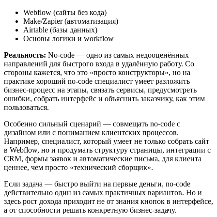
Webflow (сайты без кода)
Make/Zapier (автоматизация)
Airtable (базы данных)
Основы логики и workflow
Реальность:
No-code — одно из самых недооценённых
направлений для быстрого входа в удалённую работу. Со
стороны кажется, что это «просто конструкторы», но на
практике хороший no-code специалист умеет разложить
бизнес-процесс на этапы, связать сервисы, предусмотреть
ошибки, собрать интерфейс и объяснить заказчику, как этим
пользоваться.
Особенно сильный сценарий — совмещать no-code с
дизайном или с пониманием клиентских процессов.
Например, специалист, который умеет не только собрать сайт
в Webflow, но и продумать структуру страницы, интеграции с
CRM, формы заявок и автоматические письма, для клиента
ценнее, чем просто «технический сборщик».
Если задача — быстро выйти на первые деньги, no-code
действительно один из самых практичных вариантов. Но и
здесь рост дохода приходит не от знания кнопок в интерфейсе,
а от способности решать конкретную бизнес-задачу.