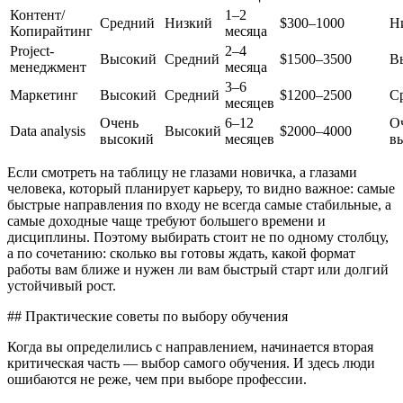
Контент/
1–2
Средний
Низкий
$300–1000
Н
Копирайтинг
месяца
Project-
2–4
Высокий
Средний
$1500–3500
В
менеджмент
месяца
3–6
Маркетинг
Высокий
Средний
$1200–2500
С
месяцев
Очень
6–12
О
Data analysis
Высокий
$2000–4000
высокий
месяцев
в
Если смотреть на таблицу не глазами новичка, а глазами
человека, который планирует карьеру, то видно важное: самые
быстрые направления по входу не всегда самые стабильные, а
самые доходные чаще требуют большего времени и
дисциплины. Поэтому выбирать стоит не по одному столбцу,
а по сочетанию: сколько вы готовы ждать, какой формат
работы вам ближе и нужен ли вам быстрый старт или долгий
устойчивый рост.
## Практические советы по выбору обучения
Когда вы определились с направлением, начинается вторая
критическая часть — выбор самого обучения. И здесь люди
ошибаются не реже, чем при выборе профессии.