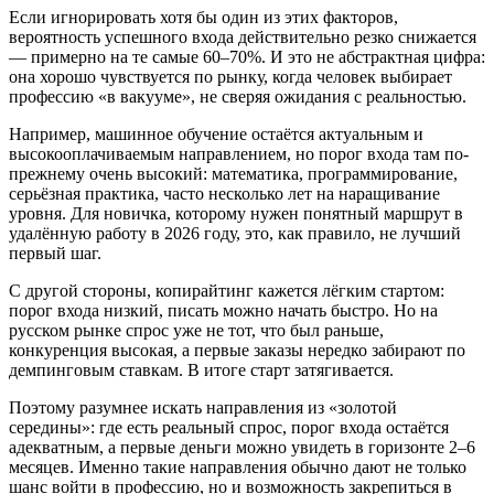
Если игнорировать хотя бы один из этих факторов,
вероятность успешного входа действительно резко снижается
— примерно на те самые 60–70%. И это не абстрактная цифра:
она хорошо чувствуется по рынку, когда человек выбирает
профессию «в вакууме», не сверяя ожидания с реальностью.
Например, машинное обучение остаётся актуальным и
высокооплачиваемым направлением, но порог входа там по-
прежнему очень высокий: математика, программирование,
серьёзная практика, часто несколько лет на наращивание
уровня. Для новичка, которому нужен понятный маршрут в
удалённую работу в 2026 году, это, как правило, не лучший
первый шаг.
С другой стороны, копирайтинг кажется лёгким стартом:
порог входа низкий, писать можно начать быстро. Но на
русском рынке спрос уже не тот, что был раньше,
конкуренция высокая, а первые заказы нередко забирают по
демпинговым ставкам. В итоге старт затягивается.
Поэтому разумнее искать направления из «золотой
середины»: где есть реальный спрос, порог входа остаётся
адекватным, а первые деньги можно увидеть в горизонте 2–6
месяцев. Именно такие направления обычно дают не только
шанс войти в профессию, но и возможность закрепиться в