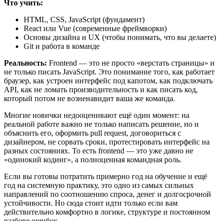
Что учить:
HTML, CSS, JavaScript (фундамент)
React или Vue (современные фреймворки)
Основы дизайна и UX (чтобы понимать, что вы делаете)
Git и работа в команде
Реальность:
Frontend — это не просто «верстать страницы» и
не только писать JavaScript. Это понимание того, как работает
браузер, как устроен интерфейс под капотом, как подключать
API, как не ломать производительность и как писать код,
который потом не возненавидит ваша же команда.
Многие новички недооценивают ещё один момент: на
реальной работе важно не только написать решение, но и
объяснить его, оформить pull request, договориться с
дизайнером, не сорвать сроки, протестировать интерфейс на
разных состояниях. То есть frontend — это уже давно не
«одинокий кодинг», а полноценная командная роль.
Если вы готовы потратить примерно год на обучение и ещё
год на системную практику, это одно из самых сильных
направлений по соотношению спроса, денег и долгосрочной
устойчивости. Но сюда стоит идти только если вам
действительно комфортно в логике, структуре и постоянном
разборе ошибок.