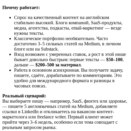
Почему работает:
Спрос на качественный контент на английском
стабильно высокий. Блоги компаний, SaaS-продукты,
медиа, агентства, подкасты, email-маркетинг — везде
нужны тексты.
Классическое портфолио необязательно. Часто
достаточно 3–5 сильных статей на Medium, в личном
блоге или на Substack.
Вход возможен с умеренных ставок, а рост в этой нише
бывает довольно быстрым: первые тексты —
$50–100
,
дальше —
$200–500 за материал
.
Работа в основном асинхронная. Вы получаете задачу,
пишете, сдаёте, дорабатываете по комментариям. Это
удобно для международного формата и разницы в
часовых поясах.
Реальный сценарий:
Вы выбираете нишу — например, SaaS, финтех или здоровье,
— пишете 5 англоязычных статей на Medium, добавляете
ссылки в LinkedIn и откликаетесь на вакансии контент-
маркетолога или freelance writer. Первый клиент может
прийти через 3–6 недель, особенно если тема совпадает с
реальным запросом рынка.