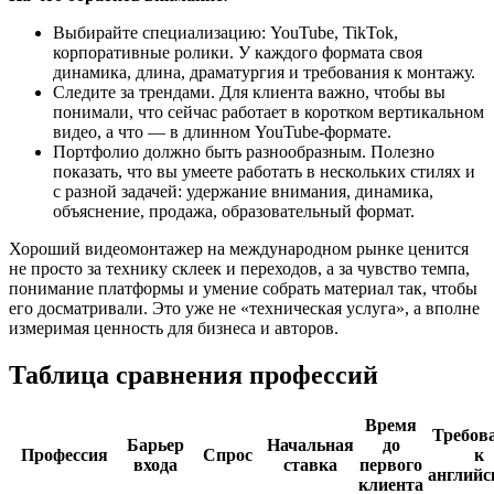
Выбирайте специализацию: YouTube, TikTok,
корпоративные ролики. У каждого формата своя
динамика, длина, драматургия и требования к монтажу.
Следите за трендами. Для клиента важно, чтобы вы
понимали, что сейчас работает в коротком вертикальном
видео, а что — в длинном YouTube-формате.
Портфолио должно быть разнообразным. Полезно
показать, что вы умеете работать в нескольких стилях и
с разной задачей: удержание внимания, динамика,
объяснение, продажа, образовательный формат.
Хороший видеомонтажер на международном рынке ценится
не просто за технику склеек и переходов, а за чувство темпа,
понимание платформы и умение собрать материал так, чтобы
его досматривали. Это уже не «техническая услуга», а вполне
измеримая ценность для бизнеса и авторов.
Таблица сравнения профессий
Время
Требов
Барьер
Начальная
до
Профессия
Спрос
к
входа
ставка
первого
английс
клиента