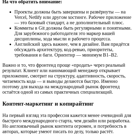
На что обратить внимание:
Проекты должны быть завершены и развёрнуты — на
Vercel, Netlify или другом хостинге. Рабочее приложение
— это базовый стандарт, а не дополнительный плюс.
Коммиты в Git должны быть регулярными и понятными.
Для зарубежного работодателя это маркер вашей
дисциплины, хода мысли и рабочего процесса.
Английский здесь важнее, чем в дизайне. Вам придётся
обсуждать архитектуру, код-ревью, приоритеты,
требования и баги. Ориентир — минимум B1–B2.
Важно и то, что фронтенд проще «продать» через реальный
результат. Клиент или нанимающий менеджер открывает
приложение, смотрит на структуру, адаптивность, скорость,
читаемость кода — и выводы делаются быстро. Именно
поэтому для выхода на международный рынок фронтенд
остаётся одной из самых практичных специализаций.
Контент-маркетинг и копирайтинг
На первый взгляд эта профессия кажется менее очевидной для
быстрого международного старта, чем дизайн или разработка.
Но англоязычный рынок контента огромен, и потребность в
авторах, которые умеют писать по делу, только растёт.