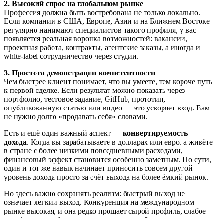
2. Высокий спрос на глобальном рынке
Профессия должна быть востребована не только локально.
Если компании в США, Европе, Азии и на Ближнем Востоке
регулярно нанимают специалистов такого профиля, у вас
появляется реальная воронка возможностей: вакансии,
проектная работа, контракты, агентские заказы, а иногда и
white-label сотрудничество через студии.
3. Простота демонстрации компетентности
Чем быстрее клиент понимает, что вы умеете, тем короче путь
к первой сделке. Если результат можно показать через
портфолио, тестовое задание, GitHub, прототип,
опубликованную статью или видео — это ускоряет вход. Вам
не нужно долго «продавать себя» словами.
Есть и ещё один важный аспект —
конвертируемость
дохода
. Когда вы зарабатываете в долларах или евро, а живёте
в стране с более низкими повседневными расходами,
финансовый эффект становится особенно заметным. По сути,
один и тот же навык начинает приносить совсем другой
уровень дохода просто за счёт выхода на более ёмкий рынок.
Но здесь важно сохранять реализм: быстрый выход не
означает лёгкий выход. Конкуренция на международном
рынке высокая, и она редко прощает сырой профиль, слабое