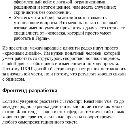
оформленный кейс с логикой, ограничениями,
решениями и итогом ценнее, чем десять случайных
скриншотов без объяснений.
Учитесь читать бриф на английском и задавать
уточняющие вопросы. Это мелочь только на первый
взгляд: именно умение прояснить задачу часто отличает
специалиста от «человека, который просто умеет
работать в Figma».
Из практики: международные клиенты редко ищут просто
«красивый дизайн». Им нужен понятный человек, который
умеет работать со структурой, скоростью, логикой экранов,
handoff для разработчиков и изменениями по ходу проекта.
Поэтому UX/UI-дизайн быстро открывает рынок не только из-
за визуальной части, но и потому, что результат хорошо связан
с бизнесом.
Фронтенд-разработка
Если вы уверенно работаете с JavaScript, React или Vue, то до
международного рынка действительно остаётся не так много
шагов. Фронтенд — одна из тех сфер, где технический навык
хорошо проверяется, а сильные проекты говорят громче
любого самопрезентационного текста.