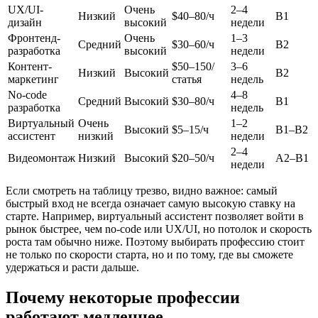
UX/UI-
Очень
2–4
Низкий
$40–80/ч
B1
дизайн
высокий
недели
Фронтенд-
Очень
1–3
Средний
$30–60/ч
B2
разработка
высокий
недели
Контент-
$50–150/
3–6
Низкий
Высокий
B2
маркетинг
статья
недель
No-code
4–8
Средний
Высокий
$30–80/ч
B1
разработка
недель
Виртуальный
Очень
1–2
Высокий
$5–15/ч
B1–B2
ассистент
низкий
недели
2–4
Видеомонтаж
Низкий
Высокий
$20–50/ч
A2–B1
недели
Если смотреть на таблицу трезво, видно важное: самый
быстрый вход не всегда означает самую высокую ставку на
старте. Например, виртуальный ассистент позволяет войти в
рынок быстрее, чем no-code или UX/UI, но потолок и скорость
роста там обычно ниже. Поэтому выбирать профессию стоит
не только по скорости старта, но и по тому, где вы сможете
удержаться и расти дальше.
Почему некоторые профессии
работают медленнее