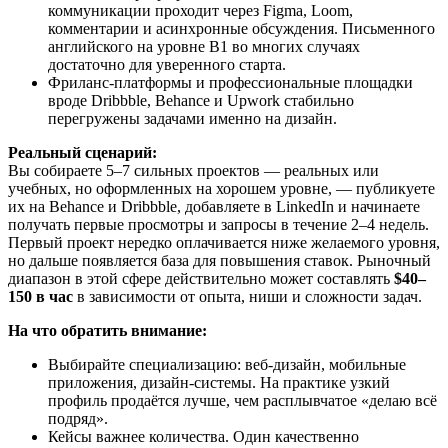
коммуникации проходит через Figma, Loom,
комментарии и асинхронные обсуждения. Письменного
английского на уровне B1 во многих случаях
достаточно для уверенного старта.
Фриланс-платформы и профессиональные площадки
вроде Dribbble, Behance и Upwork стабильно
перегружены задачами именно на дизайн.
Реальный сценарий:
Вы собираете 5–7 сильных проектов — реальных или
учебных, но оформленных на хорошем уровне, — публикуете
их на Behance и Dribbble, добавляете в LinkedIn и начинаете
получать первые просмотры и запросы в течение 2–4 недель.
Первый проект нередко оплачивается ниже желаемого уровня,
но дальше появляется база для повышения ставок. Рыночный
диапазон в этой сфере действительно может составлять
$40–
150 в час
в зависимости от опыта, ниши и сложности задач.
На что обратить внимание:
Выбирайте специализацию: веб-дизайн, мобильные
приложения, дизайн-системы. На практике узкий
профиль продаётся лучше, чем расплывчатое «делаю всё
подряд».
Кейсы важнее количества. Один качественно