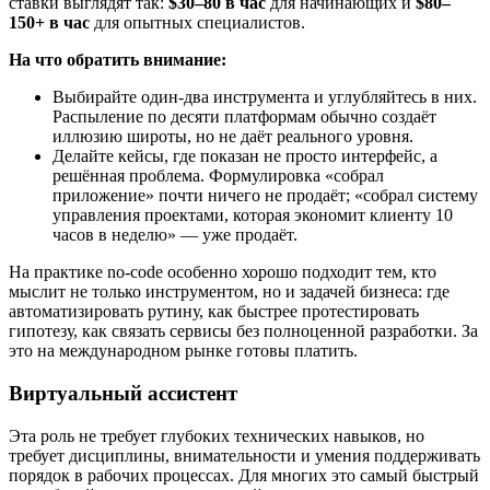
ставки выглядят так:
$30–80 в час
для начинающих и
$80–
150+ в час
для опытных специалистов.
На что обратить внимание:
Выбирайте один-два инструмента и углубляйтесь в них.
Распыление по десяти платформам обычно создаёт
иллюзию широты, но не даёт реального уровня.
Делайте кейсы, где показан не просто интерфейс, а
решённая проблема. Формулировка «собрал
приложение» почти ничего не продаёт; «собрал систему
управления проектами, которая экономит клиенту 10
часов в неделю» — уже продаёт.
На практике no-code особенно хорошо подходит тем, кто
мыслит не только инструментом, но и задачей бизнеса: где
автоматизировать рутину, как быстрее протестировать
гипотезу, как связать сервисы без полноценной разработки. За
это на международном рынке готовы платить.
Виртуальный ассистент
Эта роль не требует глубоких технических навыков, но
требует дисциплины, внимательности и умения поддерживать
порядок в рабочих процессах. Для многих это самый быстрый