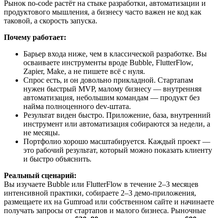
Рынок no-code растёт на стыке разработки, автоматизации и
продуктового мышления, а бизнесу часто важен не код как
таковой, а скорость запуска.
Почему работает:
Барьер входа ниже, чем в классической разработке. Вы
осваиваете инструменты вроде Bubble, FlutterFlow,
Zapier, Make, а не пишете всё с нуля.
Спрос есть, и он довольно прикладной. Стартапам
нужен быстрый MVP, малому бизнесу — внутренняя
автоматизация, небольшим командам — продукт без
найма полноценного dev-штата.
Результат виден быстро. Приложение, база, внутренний
инструмент или автоматизация собираются за недели, а
не месяцы.
Портфолио хорошо масштабируется. Каждый проект —
это рабочий результат, который можно показать клиенту
и быстро объяснить.
Реальный сценарий:
Вы изучаете Bubble или FlutterFlow в течение 2–3 месяцев
интенсивной практики, собираете 2–3 демо-приложения,
размещаете их на Gumroad или собственном сайте и начинаете
получать запросы от стартапов и малого бизнеса. Рыночные