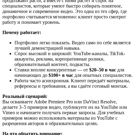
продолжают расти, а вместе с ними растёт и спрос на
специалистов, которые умеют быстро собирать понятное,
динамичное и современное видео. Это одна из тех сфер, где
портфолио считывается мгновенно: клиент просто смотрит
работу и понимает уровень.
Почему работает:
Портфолио легко показать. Видео само по себе является
лучшей демонстрацией навыка.
Спрос высокий и широкий: YouTube-каналы, TikTok-
аккаунты, реклама, корпоративные ролики,
образовательный контент, подкасты.
Ставки вполне конкурентные — от
$20–50 в час
для
начинающих до
$100+ в час
для опытных специалистов.
Работа часто асинхронная. Клиент передаёт материалы,
референсы и требования, а вы сдаёте готовый монтаж.
Реальный сценарий:
Вы осваиваете Adobe Premiere Pro или DaVinci Resolve,
делаете 3–5 примеров видео, публикуете их на YouTube или
Vimeo и начинаете получать первые запросы. Для учебных
примеров можно использовать материалы из YouTube с
разрешения авторов в образовательных целях.
На что обратить внимание: