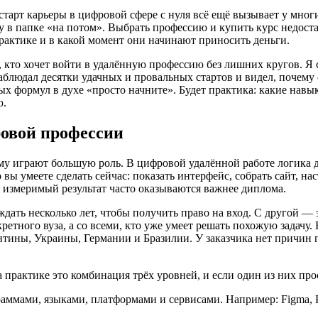
тарт карьеры в цифровой сфере с нуля всё ещё вызывает у многи
ту в папке «на потом». Выбрать профессию и купить курс недос
рактике и в какой момент они начинают приносить деньги.
, кто хочет войти в удалённую профессию без лишних кругов. Я см
аблюдал десятки удачных и провальных стартов и видел, почему 
ых формул в духе «просто начните». Будет практика: какие навы
ю.
овой профессии
 играют большую роль. В цифровой удалённой работе логика дру
вы умеете сделать сейчас: показать интерфейс, собрать сайт, на
 измеримый результат часто оказываются важнее диплома.
дать несколько лет, чтобы получить право на вход. С другой — э
тного вуза, а со всеми, кто уже умеет решать похожую задачу. 
тины, Украины, Германии и Бразилии. У заказчика нет причин п
рактике это комбинация трёх уровней, и если один из них просе
мами, языками, платформами и сервисами. Например: Figma, Pyth