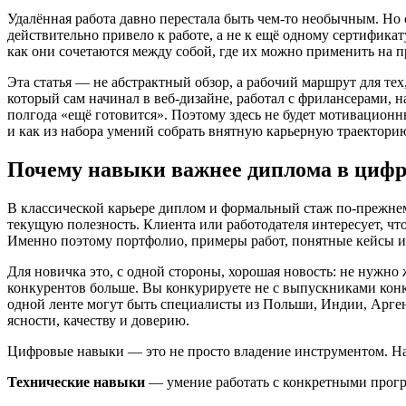
Удалённая работа давно перестала быть чем-то необычным. Но с
действительно привело к работе, а не к ещё одному сертифика
как они сочетаются между собой, где их можно применить на п
Эта статья — не абстрактный обзор, а рабочий маршрут для тех
который сам начинал в веб-дизайне, работал с фрилансерами, н
полгода «ещё готовится». Поэтому здесь не будет мотивационн
и как из набора умений собрать внятную карьерную траектори
Почему навыки важнее диплома в цифр
В классической карьере диплом и формальный стаж по-прежнему
текущую полезность. Клиента или работодателя интересует, что 
Именно поэтому портфолио, примеры работ, понятные кейсы и
Для новичка это, с одной стороны, хорошая новость: не нужно ж
конкурентов больше. Вы конкурируете не с выпускниками конкре
одной ленте могут быть специалисты из Польши, Индии, Арген
ясности, качеству и доверию.
Цифровые навыки — это не просто владение инструментом. На п
Технические навыки
— умение работать с конкретными програм