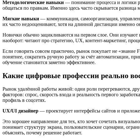
Методологические навыки
— понимание процесса и логики раб
общаться по правкам. Именно здесь часто скрывается разница 
Мягкие навыки
— коммуникация, самоорганизация, управление
их часто недооценивают, хотя на длинной дистанции именно он
Новички обычно зацикливаются на первом слое. Они изучают пр
наоборот: читают про стратегию, UX, контент-маркетинг, проце
Если говорить совсем практично, рынок покупает не «знание 
понятнее, сократить ручную работу за счёт автоматизации, при
обучение становится заметно эффективнее.
Какие цифровые профессии реально во
Рынок удалённой работы живой: одни роли перегреваются, друг
факторов: спрос, скорость входа и реальность первого заработ
профиль в соцсетях.
UX/UI дизайнер
— проектирует интерфейсы сайтов и приложен
Это хорошее направление для тех, кто хочет сочетать визуаль
понимает структуру экрана, пользовательские сценарии, ограни
объяснять, почему решение работает.