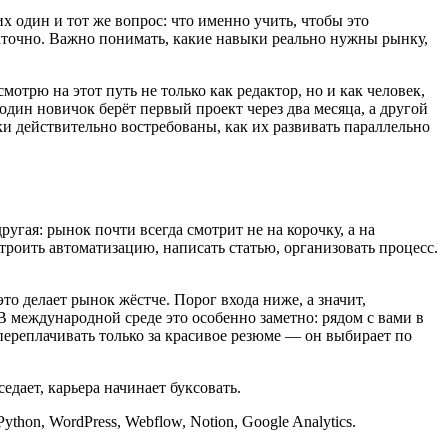
х один и тот же вопрос: что именно учить, чтобы это
таточно. Важно понимать, какие навыки реально нужны рынку,
отрю на этот путь не только как редактор, но и как человек,
один новичок берёт первый проект через два месяца, а другой
ки действительно востребованы, как их развивать параллельно
гая: рынок почти всегда смотрит не на корочку, а на
строить автоматизацию, написать статью, организовать процесс.
то делает рынок жёстче. Порог входа ниже, а значит,
В международной среде это особенно заметно: рядом с вами в
ереплачивать только за красивое резюме — он выбирает по
дает, карьера начинает буксовать.
on, WordPress, Webflow, Notion, Google Analytics.