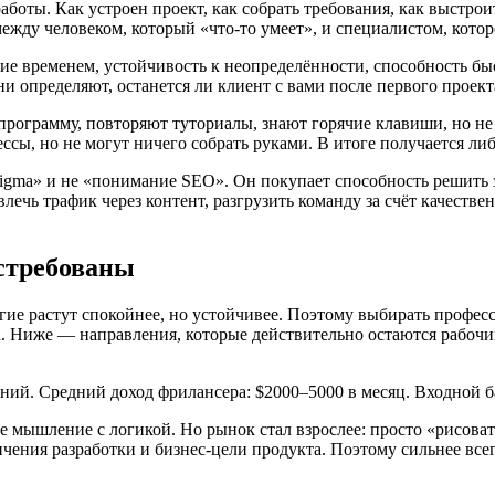
оты. Как устроен проект, как собрать требования, как выстроить
между человеком, который «что-то умеет», и специалистом, кото
 временем, устойчивость к неопределённости, способность быстр
и определяют, останется ли клиент с вами после первого проект
ограмму, повторяют туториалы, знают горячие клавиши, но не п
ссы, но не могут ничего собрать руками. В итоге получается ли
Figma» и не «понимание SEO». Он покупает способность решить 
влечь трафик через контент, разгрузить команду за счёт качеств
стребованы
ие растут спокойнее, но устойчивее. Поэтому выбирать професс
ка. Ниже — направления, которые действительно остаются рабочи
ий. Средний доход фрилансера: $2000–5000 в месяц. Входной б
ное мышление с логикой. Но рынок стал взрослее: просто «рисов
чения разработки и бизнес-цели продукта. Поэтому сильнее всего 